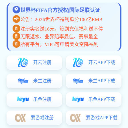
手机App
网页版
登贝莱首发助力巴黎战绩辉煌近10
场比赛9胜1平仅遇拜仁平局
2026-07-01 00:34
69 次阅读
首页
/
体育热点
在本赛季中，登贝莱的表现无疑是巴黎圣日耳曼的一