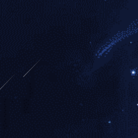
3、对球队的重要贡献
对于任何一支球队而言，一个可靠的门将
的300场中超联赛中，总共实现92次零
每一次零封背后都有无数个艰苦努力与付
全。而这些零封不仅提升了个人纪录，也
另外，在进攻端，虽然身为守门员，但王
现代足球对多面手型选手需求日益增加的
4、未来展望与影响
随着年龄增长，许多人可能会担心运动员状
但他仍然渴望继续挑战自我，并希望能带领
同时，在青训方面，王大雷也积极投身其