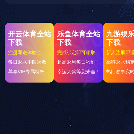
随着时间推移，王大雷在各个赛季中的表
性及全国性冠军，也因此积累了丰富的大
如今，经过近二十年的奋斗，王大雷终于迎
与奉献精神，是每一位足球爱好者心目中
2、技术特点与风格
作为一名顶级门将，王大雷拥有极为扎实
能力也非常优秀，在面对角球和任意球时
除了传统门将所需具备的技能外，王大雷
路，将皮球送到前锋脚下，为队友创造进
此外，王大雷还以其冷静沉稳、临危不乱
特点，使得他不仅是一名优秀的守护者，