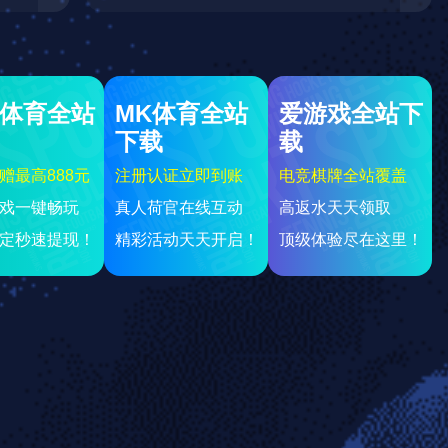
获得佳绩。他曾帮助山东鲁能赢得多个地方
据，更代表着他对中国足球事业的不懈追求
做出准确扑救。此外，他对于高空球的处理
充分体现。他往往能够通过精准而快速的球
色。
挥后防线，为球队提供有力支持。这些技术