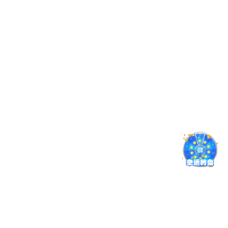
懂得如何保护自己，以避免再次受伤。
此外，此次受伤也给了卢卡库一个反思自我的机会。
在这段时间里，他可以重新审视自己的技术特点和战
术角色，从而找到进一步提高自己的方法。这或许将
推动他在未来更好地融入团队，并提升个人能力，实
现个人职业生涯的新突破。
4、未来康复及计划
根据目前的信息显示，卢卡库将在比利时进行为期数
周的康复治疗，这是为了确保他能够全面恢复，并减
少再次受伤风险。在康复期间，他将接受专业医师指
导下的一系列物理治疗与训练，以促进身体机能恢复
到最佳状态。