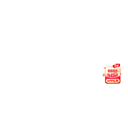
是一个令人惋惜但又常见的问题。从多方面分析我们
可以看到，这不仅仅是一个人的损失，更是整个团队
面临的一次考验。然而，我们也应该意识到这是每位
运动员职业生涯中难免经历的一环，通过科学有效的
方法进行康复与调整，将有助于其在将来继续发光发
热。
Lukaku 的下一步行动至关重要，希望他能顺利完成
治疗并早日回归。同时也期待他的回归能够再次点燃
球迷们对于胜利渴望，让整个团队重新焕发活力，实
现新的辉煌成就！
上一篇：