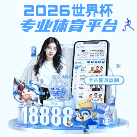
注册入口
南宫NG官网
APP与网页版入
口｜畅享全球体育赛事与数据
服务
欢迎访问
南宫NG官网
，提供全面覆盖足球、篮
球、电竞等项目的赛事资讯与数据内容， 支持
APP下载
与
网页使用
，每日同步更新千场比
赛，聚焦热门体育内容， 助您轻松获取赛事动
态，掌握比赛节奏。