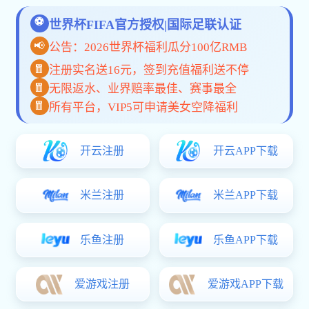
手机App
网页版
阿尔瓦雷斯四月表现出色获马竞最
佳球员荣誉打进三球助力球队
2026-06-18 12:13
55 次阅读
首页
/
体育热点
在2023年四月，阿尔瓦雷斯的表现无疑成为马德里竞