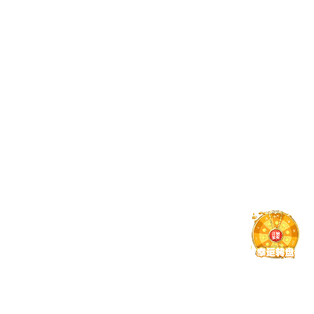
场动态，总能准确判断何时插上助攻或拉开空间，为
其他队友创造机会，这种自我牺牲精神更是值得赞
赏。
这些关键瞬间让人们更加期待他的表现，同时也激励
着全队朝着目标不断奋进。无疑，正是由于他的存
在，让马竞在激烈竞争中更具韧性与冲劲。
4、默契配合与团队精神
足球是一项团队运动，而良好的默契配合往往决定了
一支球队成功与否。四月份以来，阿尔瓦雷斯逐渐与
队友们形成了一种特殊默契，无论是在训练还是比赛
中，他们之间的小动作和眼神交流都显得格外自然。
这种无形中的配合使得他们能够互相补位，共同完成