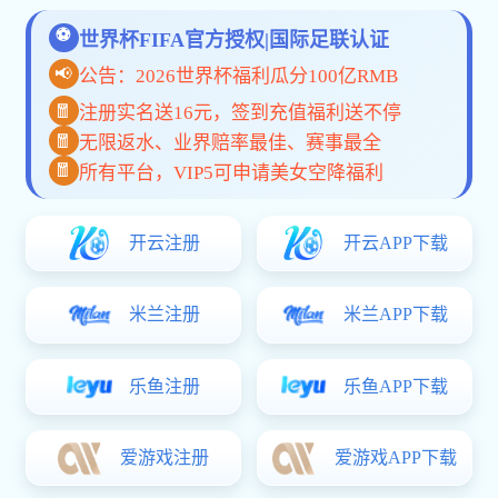
手机App
网页版
穆帅即将重返皇马本菲卡续约问题
令其失望或成转折点
2026-06-21 12:04
56 次阅读
首页
/
体育热点
在足球界，穆里尼奥的名字无疑是响亮而充满争议