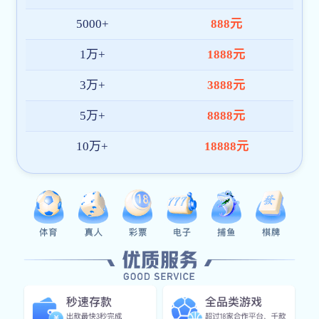
使得皇马在当时成为了一支强大的球队。
然而，随着时间推移，穆帅与俱乐部管理层之间逐渐
产生摩擦，这最终导致了他在2013年的离任。尽管如
此，球迷们依然对他充满热情，他带来的激情和胜利
至今仍被铭记。因此，即使经历了几年的波折，人们
对于穆帅重返皇马依然抱有希望。
如今，随着当前主教练的不稳定性和球队表现起伏不
定，穆里尼奥再次成为热门人选。他丰富的执教经验
和成功历史，使得他的回归似乎成为一种必然选择。
在这个背景下，两者之间重新建立联系显得尤为重
要。
2、本菲卡续约问题对其影响
目前，穆里尼奥正执掌本菲卡，但俱乐部内部关于续