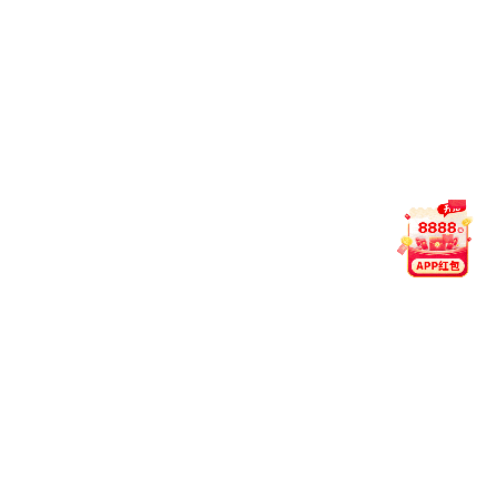
展充满悬念。然而，不可否认的是，无论发生何种变
化，老牌名帅都将在足球历史上留下浓厚的一笔，其
魅力与价值始终不可忽视。
无论最终选择如何，我们都期待看到更多精彩赛事以
及背后故事。不论是作为一名教练还是领导者，每一
步决策都将深刻影响着整个足球生态，而这恰恰就是
我们所热爱的这项运动最迷人的地方之一。
上一篇：
爱德华兹盛赞麦丹为最爱球员称其…
下一篇：
ESPN分析骑士与活塞天王山对决胜