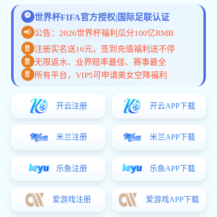
手机App
网页版
国米中场卡尔博尼成功完成右膝韧
带手术即将开启康复训练
2026-06-06 14:00
98 次阅读
首页
/
体育热点
国米中场卡尔博尼近期经历了一场成功的右膝韧带手