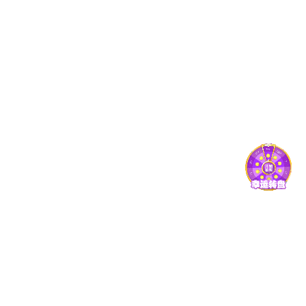
转移注意力，还能提升自我价值感。这些都会在潜移
默化中帮助他走出阴霾，更加坚定地朝向目标迈进。
4、未来展望与目标设定
在经历了这次重大 surgery 之后, 卡尔博尼需要认真
思考自己的职业规划与短期目标。他希望通过科学合
理地进行康复训练，有效缩短回归赛场所需时间。然
而，在急于回归之前，更应注重自身身体条件是否完
全恢复，这是确保长期健康的重要前提。
设定一个切实可行的发展计划，将有助于卡尔博尼更
好地掌握自身节奏。从逐步增加负荷开始，到最终达
到比赛状态，每一步都需谨慎对待。同时，与教练团
队保持密切沟通，根据个人状况不断调整目标，也是
实现成功的重要保障。