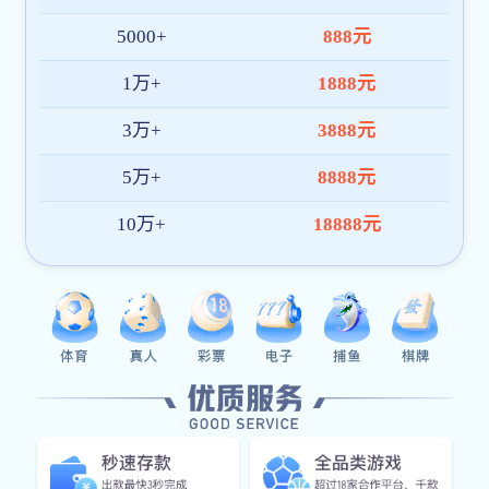
少机会。他擅长在狭小空间内处理球，能够有效地打
破对方防线，这对于利物浦目前需要增强进攻火力来
说尤为重要。
此外，琼斯在防守时也展现出不俗的拼抢能力。他能
够迅速回撤并参与到防守中，为后卫线提供支持。这
种全面的技术特点使得他在中场的位置上具备了更加
灵活多变的战术选择，有助于教练根据不同对手制定
相应策略。
随着琼斯逐渐恢复状态，他将能更好地与其他队友进
行配合。例如，与萨拉赫或马内等边路攻击手形成默
契，通过快速传递和跑动来撕扯对方防线，从而为球
队争取更多进球机会。因此，琼斯回归后，将极大提
升球队整体技战术水平。