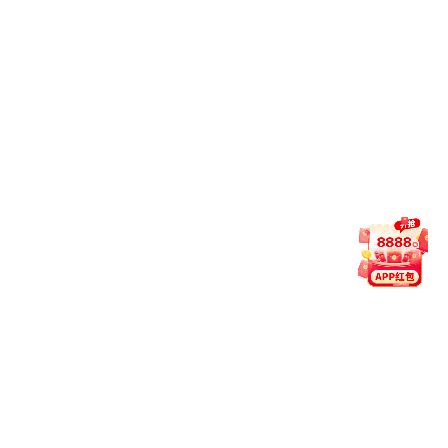
仅是一名优秀选手重返阵容，更是一股强大的动力源
泉。他既具备过硬技术，又能营造积极氛围，对提升
整个团队士气起到了不可忽视作用。同时，他重返训
练场也为强化心理建设提供有利条件，为即将到来的
比赛做好充分准备.
C因此，我们可以预见，在接下来的赛事中，如果能
够充分发挥其优势，并结合其他核心力量一起作战的
话，利物浦必将在这条征途上乘风破浪，实现新的辉
煌目标！
上一篇：
芬奇强调队员需在比赛初期展现强…