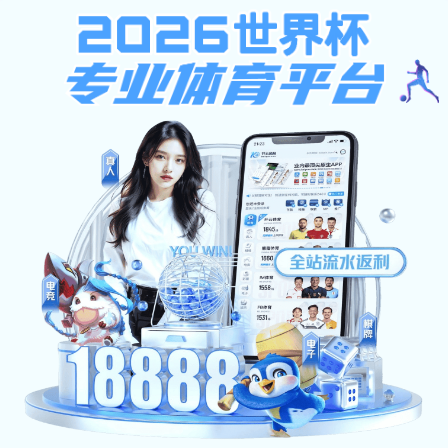
注册入口
南宫NG官网
APP与网页版入
口｜畅享全球体育赛事与数据
服务
欢迎访问
南宫NG官网
，提供全面覆盖足球、篮
球、电竞等项目的赛事资讯与数据内容， 支持
APP下载
与
网页使用
，每日同步更新千场比
赛，聚焦热门体育内容， 助您轻松获取赛事动
态，掌握比赛节奏。