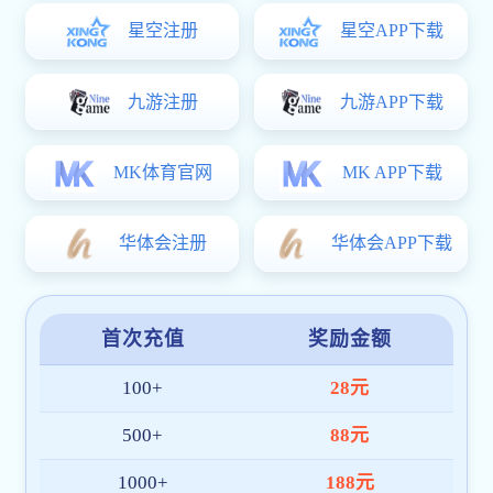
对球队的表现至关重要。近期，年轻中场球员柯蒂斯·
琼斯恢复训练的消息无疑为球队注入了新的信心。他
因伤缺席了一段时间，但现在已无大碍，这不仅是他
个人职业生涯的重要里程碑，更为整个利物浦队带来
了积极的影响。本文将从四个方面详细探讨琼斯恢复
训练对利物浦备战的意义，包括他的技术特点、团队
氛围、心理建设以及即将到来的比赛挑战。这些因素
共同作用，使得琼斯的回归成为利物浦复苏和竞争力
提升的重要一环。
1、技术特点助力球队
柯蒂斯·琼斯作为一名年轻且有潜力的中场球员，他在
控球和传球方面表现出色。在过去的比赛中，琼斯展
现了极强的突破能力和良好的视野，为球队创造了不