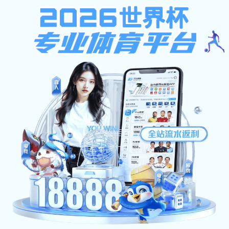
注册入口
南宫NG官网
APP与网页版入
口｜畅享全球体育赛事与数据
服务
欢迎访问
南宫NG官网
，提供全面覆盖足球、篮
球、电竞等项目的赛事资讯与数据内容， 支持
APP下载
与
网页使用
，每日同步更新千场比
赛，聚焦热门体育内容， 助您轻松获取赛事动
态，掌握比赛节奏。