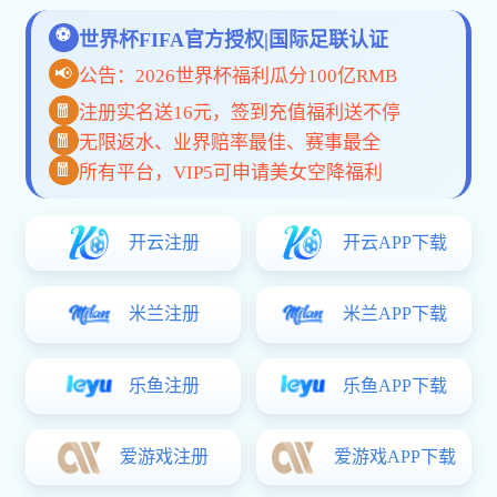
手机App
网页版
沃尔特弗雷泽期待总决赛对阵马刺
尼克斯常规赛表现更为出色
2026-06-11 12:57
52 次阅读
首页
/
体育热点
本文将围绕沃尔特·弗雷泽对总决赛的期待展开讨论，