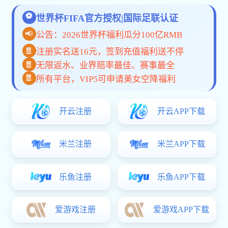
手机App
网页版
图赫尔弃用马奎尔和肖真是失误防
线薄弱时无人可用
2026-06-13 06:30
48 次阅读
首页
/
体育热点
本文围绕图赫尔弃用马奎尔和肖的问题进行深入分