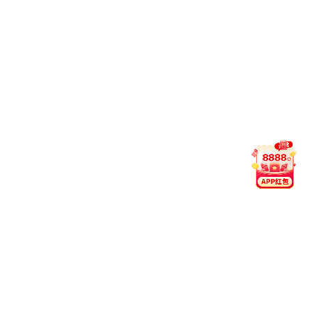
重要。从长远来看，加强阵容深度建设及注重年轻人
才培养，是提升整体实力的不二法门。
同时，我们也看到，即便是顶级教练，也无法保证所
有决策都是正确无误。因此，在今后的工作中，不仅
要善于总结过往经验教训，更要敏锐捕捉每一次机
会，以确保团队始终朝着更高目标迈进。同时，对任
何可能出现的人事变化做好充分准备，将是保障成绩
稳定的重要基础。
上一篇：
阿斯报详解82事件始末拒绝握手到…
下一篇：