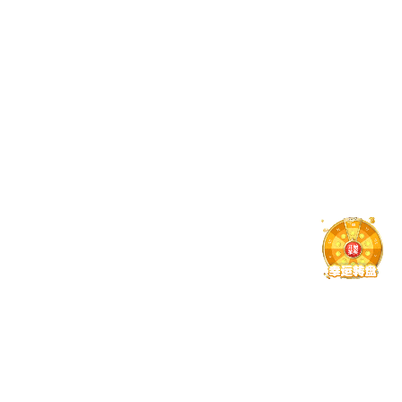
因此，在这样的情况下，更加理智地使用现有资源显
得尤为重要。如果能够合理调配，让每名队员都发挥
出最佳水平，那么即使面对伤病问题，也能有所应
对，而不是冒险放弃那些能够立刻作贡献的老将。
4、未来应对措施
为了避免类似于“弃用马奎尔和肖”的情况再次发生，
教练组必须从多个方面入手，加大对于阵容深度建设
力度。首先，要注重年轻球员的发展，通过给予他们
适量上场时间，使其逐渐融入到球队文化与打法中
来，提高他们把握机会的能力。
其次，应积极寻找合适的新援，以增强各个位置上的
竞争力。引入一些拥有丰富经验、技术全面的新辅助