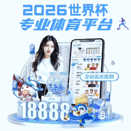
注册入口
南宫NG官网
APP与网页版入
口｜畅享全球体育赛事与数据
服务
欢迎访问
南宫NG官网
，提供全面覆盖足球、篮
球、电竞等项目的赛事资讯与数据内容， 支持
APP下载
与
网页使用
，每日同步更新千场比
赛，聚焦热门体育内容， 助您轻松获取赛事动
态，掌握比赛节奏。