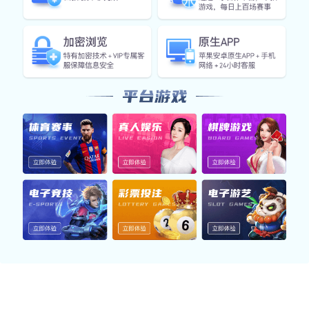
击，而这种风格要求后防线具备灵活性和高度协调
性。马奎尔凭借其强壮体格可以很好地承担起一部分
重任，而肖则通过自身速度为整个防线增添了机动
性。如果没有这两位核心球员，整个战术体系将面临
巨大的挑战。
在实际操作中，当马奎尔被弃用时，中后卫的位置就
变得相对薄弱，这使得球队在面对反击时容易出现漏
洞。而当肖不在场上时，对于侧翼防守以及快速反击
也会受到影响。这种情况下，即便其他替补球员表现
出色，也难以弥补二者所带来的综合效应。
因此，从长远来看，图赫尔需要重新考虑他的阵容配
置，以确保在不同情况下都能保持战术灵活性。单单
依靠一两个明星球员是远远不够的，完善全队深度才