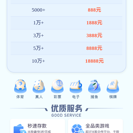
着独到的见解。
在他的执教过程中，阿隆索以注重技战术训练而著
称。他强调团队配合与个人能力相结合，希望通过细
致入微的战术布置来提高球员们的整体水平。此外，
他善于根据比赛进程灵活调整战术，使得球队能够应
对不同类型的对手，这种思维方式也成为他加盟切尔
西的重要原因之一。
随着时光推移，阿隆索逐渐形成了自己的执教风格，
他注重年轻球员的发展和培养。在他看来，年轻球员
是球队未来的重要支柱，因此在选择切尔西时，他希
望能将这一理念融入到俱乐部文化中去，实现更长久
的发展目标。
2、前皇马教练的资历与贡献