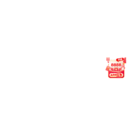
其长远发展创造良好条件。同时，这也标志着英超联
赛竞争形势更加复杂化，各大豪门之间不断碰撞出的
火花，使得我们期待接下来赛季中的精彩赛事。
最终，我们希望这些变化能够使得切尔西早日恢复往
日荣光，同时也为其他俱乐部树立榜样，在新时代下
勇敢追求卓越，共同推动足球事业的发展。
上一篇：
巴爷直言球队缺乏控卫阿门虽愿担…
下一篇：
詹姆斯在七场四胜制系列赛中获胜